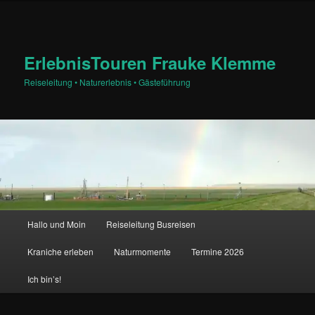
Zum
Zum
primären
sekundären
Inhalt
Inhalt
springen
springen
ErlebnisTouren Frauke Klemme
Reiseleitung • Naturerlebnis • Gästeführung
Hauptmenü
Hallo und Moin
Reiseleitung Busreisen
Kraniche erleben
Naturmomente
Termine 2026
Ich bin’s!